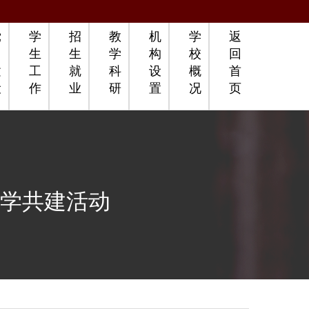
党
学
招
教
机
学
返
团
生
生
学
构
校
回
建
工
就
科
设
概
首
设
作
业
研
置
况
页
学共建活动