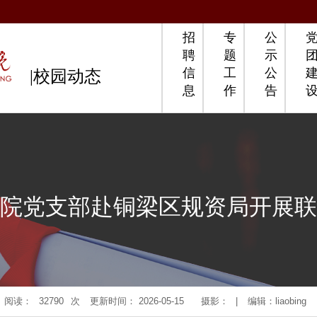
招
专
公
聘
题
示
信
工
公
|校园动态
息
作
告
院党支部赴铜梁区规资局开展联
阅读：
32790
次
更新时间： 2026-05-15
摄影：
|
编辑：liaobing