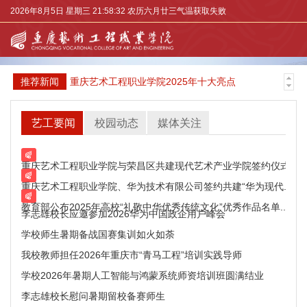
2026年8月5日 星期三 21:58:33 农历六月廿三
气温获取失败
中共中央关于党的百年奋斗重大成就和历史经验的决议
中国共产党第十九届中央委员会基本情况
“校地携手谋发展，校地同心谱新篇” —— 荣昌区党政主要
1
2
3
4
六大工程统揽全局聚力攻坚再续辉煌——学校举行 2025 
2025年度“感动重庆十大人物”颁奖，重庆市委书记袁家
推荐新闻
重庆市教委“典耀中华 赓续文脉” 诵读名家进校园活动在重
重庆艺术工程职业学院2025年十大亮点
港鑫教育集团常春藤江南中学美术馆盛大开馆并举办重庆市
校领导与荣昌区领导开展深化校地合作考察交流
中国共产党重庆艺术工程职业学院党员大会胜利召开
中共中央关于党的百年奋斗重大成就和历史经验的决议
艺工要闻
校园动态
媒体关注
中国共产党第十九届中央委员会基本情况
“校地携手谋发展，校地同心谱新篇” —— 荣昌区党政主要
六大工程统揽全局聚力攻坚再续辉煌——学校举行 2025 
重庆艺术工程职业学院与荣昌区共建现代艺术产业学院签约仪式...
重庆艺术工程职业学院、华为技术有限公司签约共建“华为现代...
教育部公布2025年高校“礼敬中华优秀传统文化”优秀作品名单...
李志雄校长应邀参加2026华为中国政企用户峰会
学校师生暑期备战国赛集训如火如荼
我校教师担任2026年重庆市“青马工程”培训实践导师
学校2026年暑期人工智能与鸿蒙系统师资培训班圆满结业
李志雄校长慰问暑期留校备赛师生