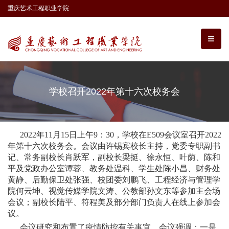
重庆艺术工程职业学院
学校召开2022年第十六次校务会
2022年11月15日上午9：30，学校在E509会议室召开2022
年第十六次校务会。会议由许锡宾校长主持，党委专职副书
记、常务副校长肖跃军，副校长梁挺、徐永恒、叶荫、陈和
平
及
党政办公室谭蓉、教务处
温科
、学生处陈小昌、财务处
黄静、后勤保卫处张强、校团委刘鹏飞、工程经济与管理学
院何云坤、视觉传媒学院文涛、公教部孙文东
等参加主会场
会议；
副校长陆平、符程美
及部分
部门负责人
在线上
参加
会
议。
会议研究和布置了疫情防控有关事宜。会议强调：一是