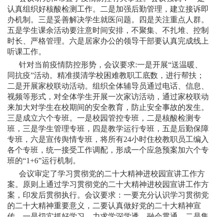
认真组织好核酸检测工作。二是加强后勤管理，建立
接
诉即
办机制。三是妥善解决学生就医问题
。四是关注重点人群。
五是学生课余活动要注意时间安排，不聚集、不扎堆、控制
时长、严格管理。六是居家办公的领导干部要认真完成线上
听课工作。
针对当前疫情防控形势，会议要求
:一是
开展
“送温暖、
同抗疫”活动。精准摸清学校困难教职工底数，进行帮扶；
二是开展家校联动活动。组织全体辅导员通过电话、信息、
视频等形式，对全体学生开展一次家访活动，通过家校联动
来加大对学生在校期间的安全教育，防止安全事故的发生。
三是成立六个专班。一是校园管控专班，二是核酸检测专
班，三是学生管理专班，四是教学运行专班，五是后勤保障
专班，六是宣传舆情专班，将所有24小时住校教职
员
工编入
各个专班，统一接受工作调配，形成一个应急预案加六个专
班的
“1+6”运行机制。
会议审定了学习贯彻党的二十大精神进校园宣讲工作方
案。
原则上通过学习贯彻党的二十大精神进校园宣讲工作方
案，印发后贯彻执行。
会议要求：一要
充分认识学习贯彻党
的二十大精神重要意义，二要
认真做好党的二十大精神宣
传。一是切实抓好学习。力求学深学透、融会贯通。二是集