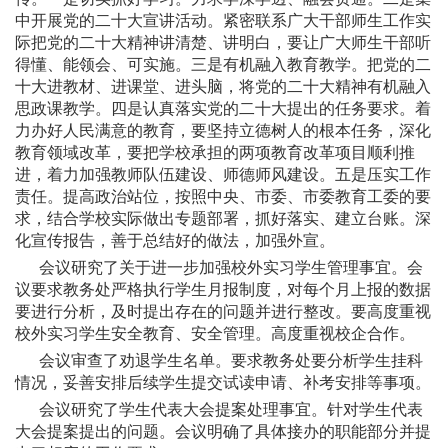
中开展党的二十大宣讲活动。紧密联系广大干部师生工作实
际把党的二十大精神讲清楚、讲明白，要让广大师生干部听
得懂、能领会、可实施。三是有机融入教育教学。把党的二
十大进教材、进课堂、进头脑，将党的二十大精神有机融入
思政课教学。四是认真落实党的二十大提出的任务要求。着
力办好人民满意的教育，要坚持立德树人的根本任务，深化
教育领域改革，要把学校承担的两项教育改革项目顺利推
进，着力加强教师队伍建设、师德师风建设。五是压实工作
责任。提高政治站位，按照中央、市委、市委教育工委的要
求，结合学校实际做出专题部署，抓好落实、建立台账。深
化宣传报告，善于总结好的做法，加强外宣。
会议研究了关于进一步加强校外实习学生管理事宜。会
议要求教务处严格执行学生月报制度，对每个月上报的数据
要进行分析，及时提出存在的问题并进行整改。要高度重视
校外实习学生安全教育、安全管理。高度重视校企合作。
会议审查了劝退学生名单。要求教务处要分析学生挂科
情况，妥善安排后续学生提交试读申请、补考安排等事项。
会议研究了学生代表大会提案处理事宜。针对学生代表
大会提案提出的问题。会议明确了具体接办的职能部分并提