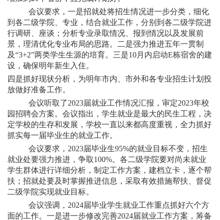
会议要求，一是招就处将招生情况进一步分类，细化
到各二级学院、专业，结合就业工作，分别到各二级学院进
行调研、座谈；分析专业录取情况、报到情况以及发展前
景，理清优化专业布局的思路。二是强力推进五年一贯制
及“3+2
”两类学生生源的培育。三是10
月内启动E
栋宿舍的建
设，确保明年新生入住。
四是抓好现状分析，为明年市内、市外和各专业招生计划投
放做好准备工作。
会议听取了
2023
届就业工作情况汇报，审定
2023
年校
园招聘会方案。会议指出，学生就业是最大的民生工程，决
定学校的生存和发展，学校一直以来都高度重视，全力抓好
抓实每一届毕业生的就业工作。
会议要求，2023
届毕业生95%
的就业目标不变，招生
就业处要强力推进，争取100%
。各二级学院要对尚未就业
学生群体进行详细分析，制定工作方案，建档立卡，逐个帮
扶；招就处要及时掌握推进信息，采取有效措施帮扶、督促
二级学院实现就业目标。
会议强调，
2024
届毕业学生就业工作重点抓好六个方
面的工作。一是进一步修改完善
2024
届就业工作方案，筹备