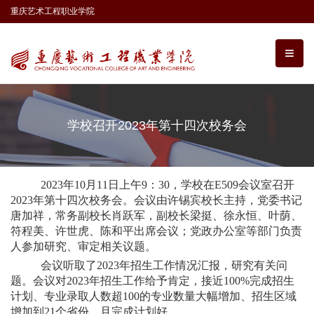
重庆艺术工程职业学院
学校召开2023年第十四次校务会
2023
年
10
月
11
日上午
9
：
30
，学校在
E509
会议室召开
2023
年第十四次校务会。会议由许锡宾校长主持，党委书记
唐加祥，常务副校长肖跃军，副校长梁挺、徐永恒、叶荫、
符程美、许世虎、陈和平出席会议；党政办公室等部门负责
人参加研究、审定相关议题。
会议听取了
2023
年招生工作情况汇报，研究有关问
题。会议对
2023
年招生工作给予肯定，接近
100%
完成招生
计划、专业录取人数超
100
的专业数量大幅增加、招生区域
增加到
21
个省份，且完成计划好。