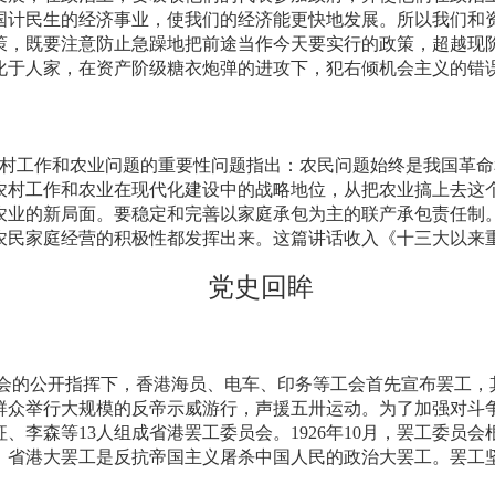
国计民生的经济事业，使我们的经济能更快地发展。所以我们和
策，既要注意防止急躁地把前途当作今天要实行的政策，超越现阶
化于人家，在资产阶级糖衣炮弹的进攻下，犯右倾机会主义的错
工作和农业问题的重要性问题指出：农民问题始终是我国革命
农村工作和农业在现代化建设中的战略地位，从把农业搞上去这
农业的新局面。要稳定和完善以家庭承包为主的联产承包责任制
农民家庭经营的积极性都发挥出来。这篇讲话收入《十三大以来
党史回眸
会的公开指挥下，香港海员、电车、印务等工会首先宣布罢工，
界群众举行大规模的反帝示威游行，声援五卅运动。为了加强对斗
、李森等13人组成省港罢工委员会。1926年10月，罢工委员
。省港大罢工是反抗帝国主义屠杀中国人民的政治大罢工。罢工坚