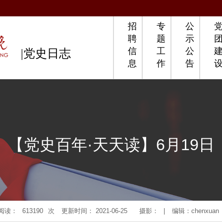
招
专
公
聘
题
示
信
工
公
|党史日志
息
作
告
【党史百年·天天读】6月19日
阅读：
613190
次
更新时间： 2021-06-25
摄影：
|
编辑：chenxuan