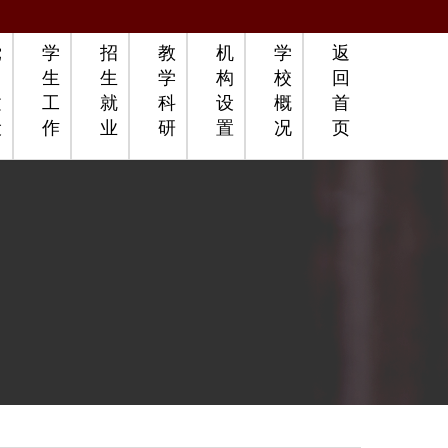
党
学
招
教
机
学
返
团
生
生
学
构
校
回
建
工
就
科
设
概
首
设
作
业
研
置
况
页