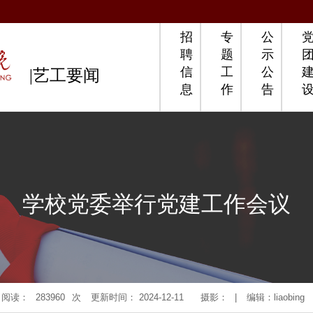
招
专
公
聘
题
示
信
工
公
|艺工要闻
息
作
告
学校党委举行党建工作会议
阅读：
283960
次
更新时间： 2024-12-11
摄影：
|
编辑：liaobing