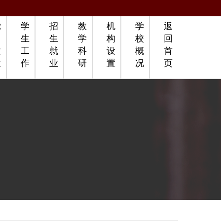
党
学
招
教
机
学
返
团
生
生
学
构
校
回
建
工
就
科
设
概
首
设
作
业
研
置
况
页