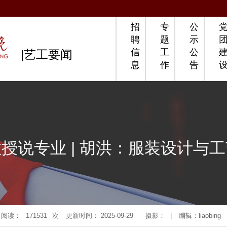
招
专
公
聘
题
示
信
工
公
|艺工要闻
息
作
告
授说专业 | 胡洪：服装设计与
阅读：
171531
次
更新时间： 2025-09-29
摄影：
|
编辑：liaobing