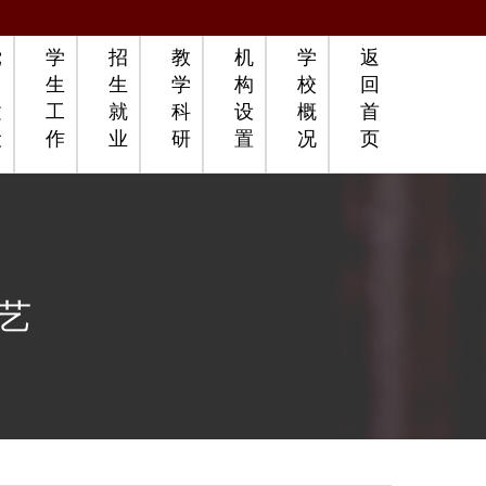
党
学
招
教
机
学
返
团
生
生
学
构
校
回
建
工
就
科
设
概
首
设
作
业
研
置
况
页
工艺