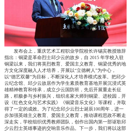
发布会上，重庆艺术工程职业学院校长许锡宾教授致辞
指出：铜梁是革命烈士邱少云的故乡，自 2015 年学校入驻
铜梁以来，我们将英烈教育、爱国主义教育、铜梁优秀的地
方文化深度融入人才培养，开展以“立德树人”为中心，
以“德艺双馨”为目标，不断深化人才培养模式改革。把邱少
云纪念馆、邱少云故居作为学生素质教育基地开展沉浸式英
雄精神教育和传承，成立少云国防班，先后开展重走长征
路，积极参与乡村振兴，组织名家大师到铜梁、进校园，开
设《红色文化与艺术实践》《铜梁音乐文化》等课程，并取
得了一定的成效。为了纪念邱少云烈士诞辰100周年，进一
步加强英雄主义教育、爱国主义教育，推动课程思政不断走
深走实，学校组织优秀教师团队，创作出国内第一部讴歌邱
少云烈士英雄事迹的交响音乐作品。下一步，我们将以这部