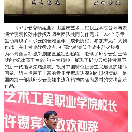
《邱少云交响组曲》由重庆艺术工程职业学院音乐与表
演学院院长孙伟教授及师生团队共同创作完成，以4个乐章
生动再现了邱少云的苦难童年、成长历程、参加志愿军入朝
作战、在上甘岭战役攻占391高地的潜伏作战中烈火烧身、
为不暴露目标强忍剧痛直至壮烈牺牲，歌颂了邱少云烈士铸
就的“纪律高于生命”的伟大精神，展现了邱少云精神激励下
的新一代继承先烈遗志、投身中国特色社会主义建设的雄伟
画卷。组曲运用了丰富的音乐元素表达深刻的思想情感，是
国内第一部以邱少云英雄事迹和精神内涵为题材的交响音乐
作品。