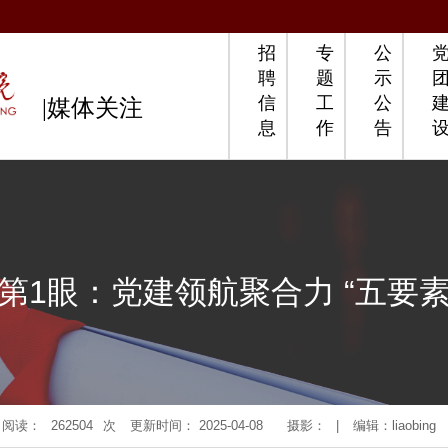
招
专
公
聘
题
示
信
工
公
|媒体关注
息
作
告
第1眼：党建领航聚合力 “五要
阅读：
262504
次
更新时间： 2025-04-08
摄影：
|
编辑：liaobing