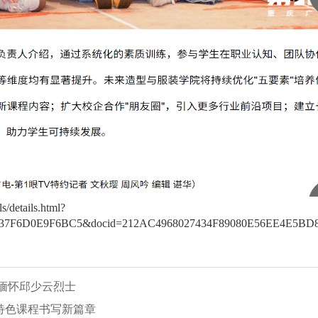
s/details.html?
B37F6D0E9F6BC5&docid=212AC4968027434F89080E56EE4E5BD8&
缅怀邱少云烈士
特色课程书写新篇章