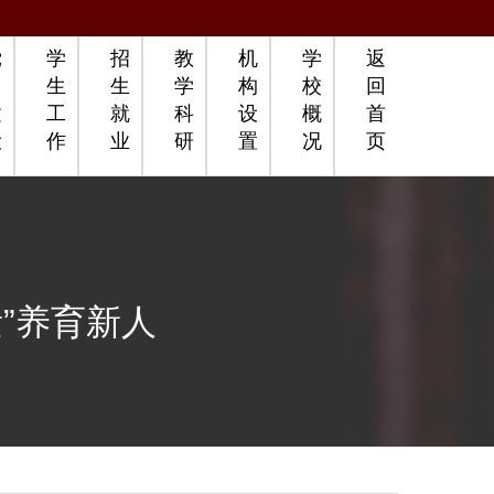
党
学
招
教
机
学
返
团
生
生
学
构
校
回
建
工
就
科
设
概
首
设
作
业
研
置
况
页
素”养育新人