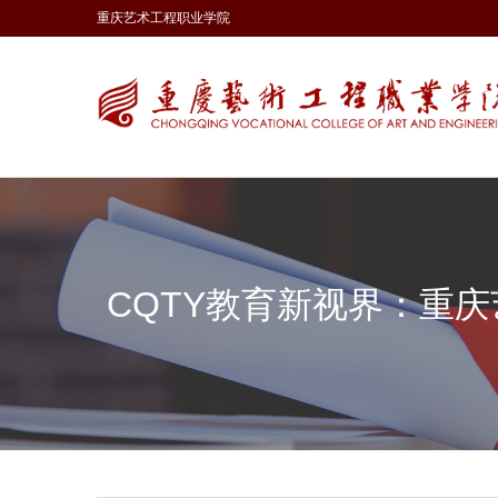
重庆艺术工程职业学院
CQTY教育新视界：重