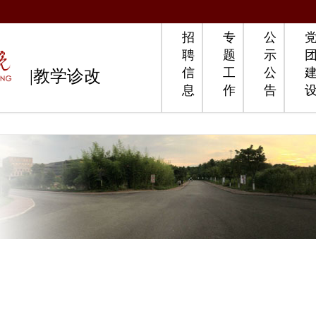
招
专
公
聘
题
示
信
工
公
|教学诊改
息
作
告