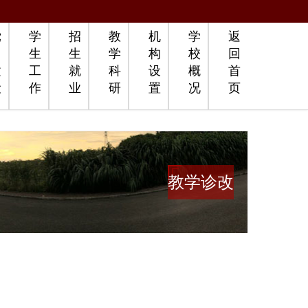
党
学
招
教
机
学
返
团
生
生
学
构
校
回
建
工
就
科
设
概
首
设
作
业
研
置
况
页
教学诊改