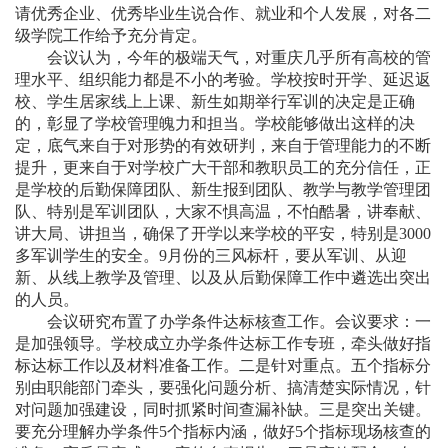
请优秀企业、优秀毕业生说合作、就业和个人发展，对各二
级学院工作给予充分肯定。
会议认为，今年的极端天气，对重庆几乎所有高校的管
理水平、组织能力都是不小的考验。学校按时开学、延迟返
校、学生居家线上上课、新生如期举行军训的决定是正确
的，彰显了学校管理魄力和担当。学校能够做出这样的决
定，底气来自于对形势的有效研判，来自于管理能力的不断
提升，更来自于对学校广大干部和教职员工的充分信任，正
是学校的后勤保障团队、新生报到团队、教学与教学管理团
队、特别是军训团队，大家不惧高温，不怕酷暑，讲奉献、
讲大局、讲担当，确保了开学以来学校的平安，特别是3000
多军训学生的安全。9月份的三风标杆，要从军训、从迎
新、从线上教学及管理、以及从后勤保障工作中遴选出突出
的人员。
会议研究布置了办学条件达标核查工作。会议要求：一
是加强领导。学校成立办学条件达标工作专班，牵头做好指
标达标工作以及材料准备工作。二是针对重点。五个指标分
别由职能部门牵头，要强化问题分析、搞清楚实际情况，针
对问题加强建设，同时抓紧时间查漏补缺。三是突出关键。
要充分理解办学条件5个指标内涵，做好5个指标现场核查的