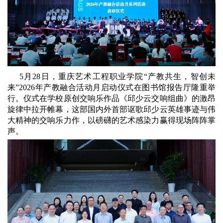
5月28日，重庆艺术工程职业学院“产教共生，智创未
来”2026年产教融合活动月启动仪式在图书馆报告厅隆重举
行。仪式在学校原创交响乐作品《邱少云交响组曲》的激昂
旋律中拉开帷幕，这部国内外首部讴歌邱少云英雄事迹与伟
大精神的交响乐力作，以磅礴的艺术感染力赢得现场阵阵掌
声。